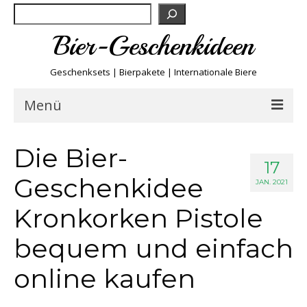
Suchen
Bier-Geschenkideen
Geschenksets | Bierpakete | Internationale Biere
Menü
Bier & Fun
Die Bier-
17
Geschenkidee
Biersorten
JAN. 2021
Kronkorken Pistole
Bierboxen & Sets
bequem und einfach
Biere A-Z
online kaufen
Biere der Welt