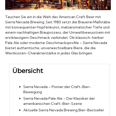
Biergläser
Tauchen Sie ein in die Welt des American Craft Beer mit
Sierra Nevada Brewing. Seit 1980 setzt die Brauerei Maßstäbe
Geschenksets
mit konsequenter Hopfenkunst, malzaromatischer Tiefe und
einem nachhaltigen Brauprozess, der Umweltbewusstsein mit
erstklassigem Geschmack verbindet. Ob klassisch-herber
Partyfässer
Pale Ale oder moderne Geschmacksprofile – Sierra Nevada
bietet authentische, unverwechselbare Biere, die die
Westküsten-Charakterstärke in jedes Glas bringen.
Übersicht
Sierra Nevada – Pionier der Craft-Bier-
Bewegung
Sierra Nevada Pale Ale – Der Klassiker der
amerikanischen Craft-Bier-Szene
Aktuelle Sierra Nevada Brewing Bier-Bestseller