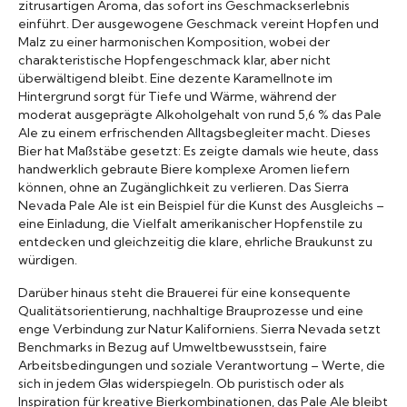
zitrusartigen Aroma, das sofort ins Geschmackserlebnis
einführt. Der ausgewogene Geschmack vereint Hopfen und
Malz zu einer harmonischen Komposition, wobei der
charakteristische Hopfengeschmack klar, aber nicht
überwältigend bleibt. Eine dezente Karamellnote im
Hintergrund sorgt für Tiefe und Wärme, während der
moderat ausgeprägte Alkoholgehalt von rund 5,6 % das Pale
Ale zu einem erfrischenden Alltagsbegleiter macht. Dieses
Bier hat Maßstäbe gesetzt: Es zeigte damals wie heute, dass
handwerklich gebraute Biere komplexe Aromen liefern
können, ohne an Zugänglichkeit zu verlieren. Das Sierra
Nevada Pale Ale ist ein Beispiel für die Kunst des Ausgleichs –
eine Einladung, die Vielfalt amerikanischer Hopfenstile zu
entdecken und gleichzeitig die klare, ehrliche Braukunst zu
würdigen.
Darüber hinaus steht die Brauerei für eine konsequente
Qualitätsorientierung, nachhaltige Brauprozesse und eine
enge Verbindung zur Natur Kaliforniens. Sierra Nevada setzt
Benchmarks in Bezug auf Umweltbewusstsein, faire
Arbeitsbedingungen und soziale Verantwortung – Werte, die
sich in jedem Glas widerspiegeln. Ob puristisch oder als
Inspiration für kreative Bierkombinationen, das Pale Ale bleibt