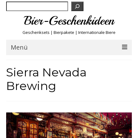
Suchen
Bier-Geschenkideen
Geschenksets | Bierpakete | Internationale Biere
Menü
Bier & Fun
Sierra Nevada
Biersorten
Brewing
Bierboxen & Sets
Biere A-Z
Biere der Welt