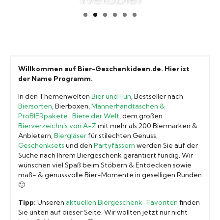
Biergläser
Geschenksets
Willkommen auf Bier-Geschenkideen.de. Hier ist
Partyfässer
der Name Programm.
In den Themenwelten
Bier und Fun
, Bestseller nach
Biersorten
, Bierboxen,
Männerhandtaschen &
ProBIERpakete
,
Biere der Welt
, dem großen
Bierverzeichnis von A-Z
mit mehr als 200 Biermarken &
Anbietern,
Biergläser
für stilechten Genuss,
Geschenksets
und den
Partyfässern
werden Sie auf der
Suche nach Ihrem Biergeschenk garantiert fündig. Wir
wünschen viel Spaß beim Stöbern & Entdecken sowie
maß- & genussvolle Bier-Momente in geselligen Runden
🙂
Tipp:
Unseren
aktuellen Biergeschenk-Favoriten
finden
Sie unten auf dieser Seite. Wir wollten jetzt nur nicht