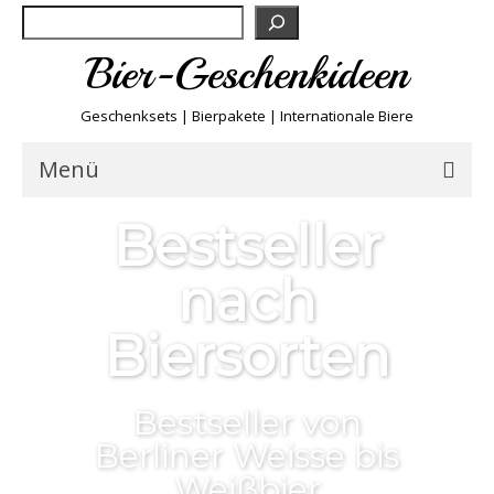
Suchen
Bier-Geschenkideen
Geschenksets | Bierpakete | Internationale Biere
Menü
Bestseller
Bier & Fun
nach
Biersorten
Biersorten
Bierboxen & Sets
Biere A-Z
Bestseller von
Berliner Weisse bis
Biere der Welt
Weißbier