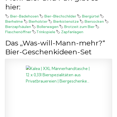
hier:
🏷️
Bier-Badehosen
🏷️
Bier-Blechschilder
🏷️
Biergürtel
🏷️
Bierhelme
🏷️
Bierholster
🏷️
Bierkistensitze
🏷️
Biersocken
🏷️
Bierzapfsäulen
🏷️
Bollerwagen
🏷️
Brotzeit zum Bier
🏷️
Flaschenöffner
🏷️
Trinkspiele
🏷️
Zapfanlagen
Das „Was-will-Mann-mehr?“
Bier-Geschenkideen-Set