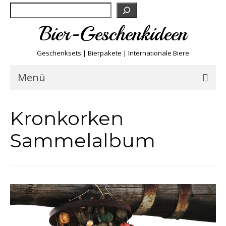
Suchen
Bier-Geschenkideen
Geschenksets | Bierpakete | Internationale Biere
Menü
Bier & Fun
Kronkorken
Biersorten
Sammelalbum
Bierboxen & Sets
Biere A-Z
Biere der Welt