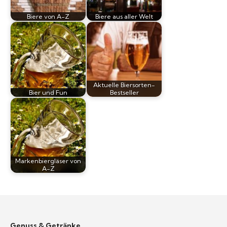
Biere von A-Z
Biere aus aller Welt
Aktuelle Biersorten-
Bier und Fun
Bestseller
Markenbiergläser von
A-Z
Genuss & Getränke