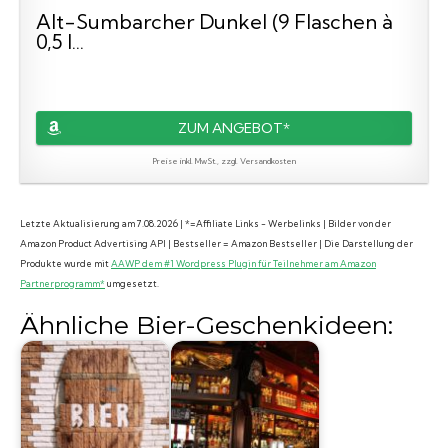
Alt-Sumbarcher Dunkel (9 Flaschen à
0,5 l...
ZUM ANGEBOT*
Preise inkl. MwSt., zzgl. Versandkosten
Letzte Aktualisierung am 7.08.2026 | *=Affiliate Links - Werbelinks | Bilder von der
Amazon Product Advertising API | Bestseller = Amazon Bestseller | Die Darstellung der
Produkte wurde mit
AAWP dem #1 Wordpress Plugin für Teilnehmer am Amazon
Partnerprogramm*
umgesetzt.
Ähnliche Bier-Geschenkideen: