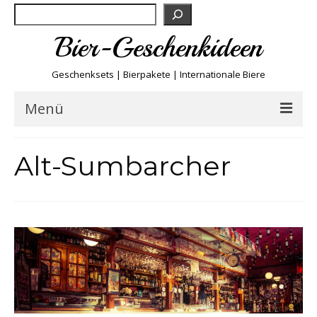
Suchen
Bier-Geschenkideen
Geschenksets | Bierpakete | Internationale Biere
Menü
Bier & Fun
Alt-Sumbarcher
Biersorten
Bierboxen & Sets
Biere A-Z
Biere der Welt