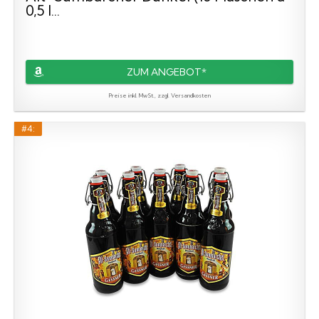
0,5 l...
ZUM ANGEBOT*
Preise inkl. MwSt., zzgl. Versandkosten
#4: