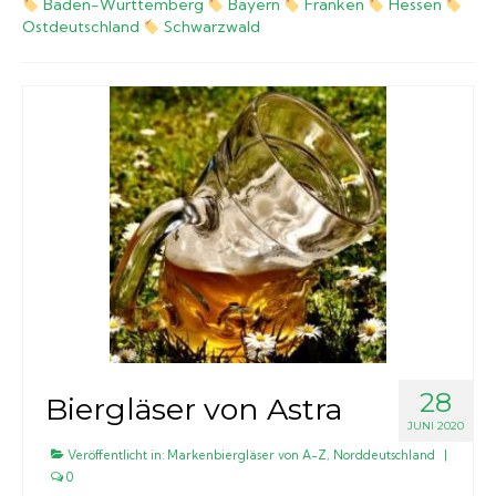
Baden-Württemberg
Bayern
Franken
Hessen
Ostdeutschland
Schwarzwald
Biergläser
Geschenksets
Partyfässer
28
Biergläser von Astra
JUNI 2020
Veröffentlicht in:
Markenbiergläser von A-Z
,
Norddeutschland
|
0