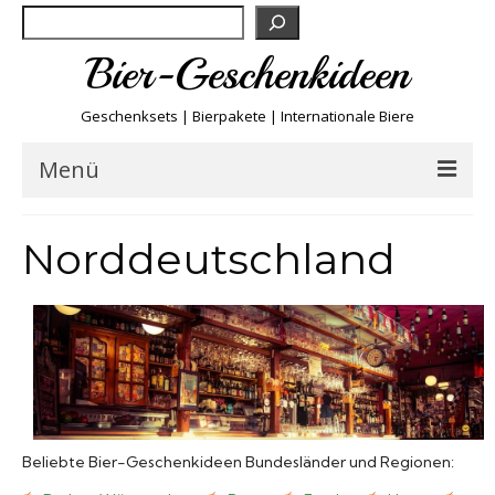
Suchen
Bier-Geschenkideen
Geschenksets | Bierpakete | Internationale Biere
Menü
Bier & Fun
Norddeutschland
Biersorten
Bierboxen & Sets
Biere A-Z
Beliebte Bier-Geschenkideen Bundesländer und Regionen:
Biere der Welt