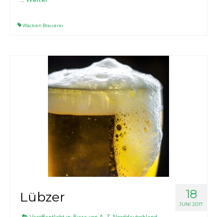
Wacken Brauerei
18
Lübzer
JUNI 2017
Veröffentlicht in:
Biere von A-Z
,
Norddeutschland
,