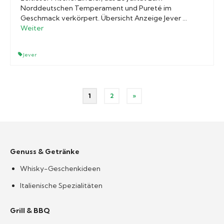
Norddeutschen Temperament und Pureté im
Geschmack verkörpert. Übersicht Anzeige Jever …
Weiter
Jever
Seitennummerierung
1
2
»
der
Beiträge
Genuss & Getränke
Whisky-Geschenkideen
Italienische Spezialitäten
Grill & BBQ