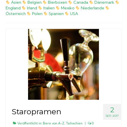
Asien
Belgien
Bierboxen
Canada
Dänemark
England
Irland
Italien
Mexiko
Niederlande
Biergläser
Österreich
Polen
Spanien
USA
Geschenksets
Partyfässer
2
Staropramen
SEP. 2017
Veröffentlicht in:
Biere von A-Z
,
Tschechien
|
0