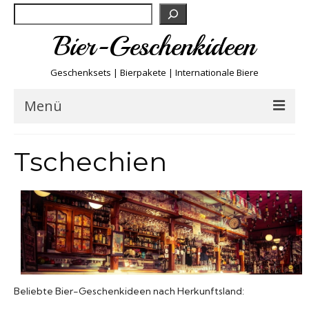
Suchen
Bier-Geschenkideen
Geschenksets | Bierpakete | Internationale Biere
Menü
Bier & Fun
Tschechien
Biersorten
Bierboxen & Sets
Biere A-Z
Beliebte Bier-Geschenkideen nach Herkunftsland:
Biere der Welt