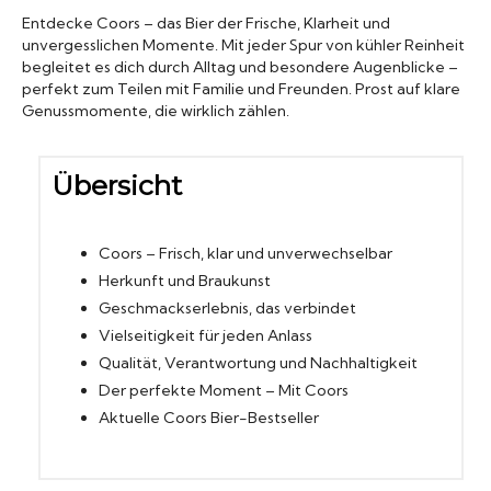
Entdecke Coors – das Bier der Frische, Klarheit und
Biergläser
unvergesslichen Momente. Mit jeder Spur von kühler Reinheit
begleitet es dich durch Alltag und besondere Augenblicke –
perfekt zum Teilen mit Familie und Freunden. Prost auf klare
Geschenksets
Genussmomente, die wirklich zählen.
Partyfässer
Übersicht
Coors – Frisch, klar und unverwechselbar
Herkunft und Braukunst
Geschmackserlebnis, das verbindet
Vielseitigkeit für jeden Anlass
Qualität, Verantwortung und Nachhaltigkeit
Der perfekte Moment – Mit Coors
Aktuelle Coors Bier-Bestseller