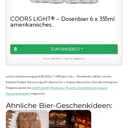
COORS LIGHT® - Dosenbier 6 x 355ml
amerikanisches...
ZUM ANGEBOT*
Preise inkl. MwSt., zzgl. Versandkosten
Letzte Aktualisierung am 6.08.2026 | *=Affiliate Links - Werbelinks | Bilder von der
Amazon Product Advertising API | Bestseller = Amazon Bestseller | Die Darstellung der
Produkte wurde mit
AAWP dem #1 Wordpress Plugin für Teilnehmer am Amazon
Partnerprogramm*
umgesetzt.
Ähnliche Bier-Geschenkideen: