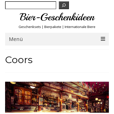
Suchen
Bier-Geschenkideen
Geschenksets | Bierpakete | Internationale Biere
Menü
Bier & Fun
Coors
Biersorten
Bierboxen & Sets
Biere A-Z
Biere der Welt