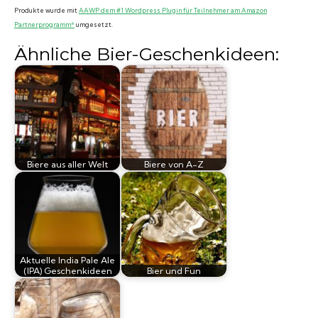
Produkte wurde mit
AAWP dem #1 Wordpress Plugin für Teilnehmer am Amazon
Partnerprogramm*
umgesetzt.
Ähnliche Bier-Geschenkideen:
Biere aus aller Welt
Biere von A-Z
Aktuelle India Pale Ale
(IPA) Geschenkideen
Bier und Fun