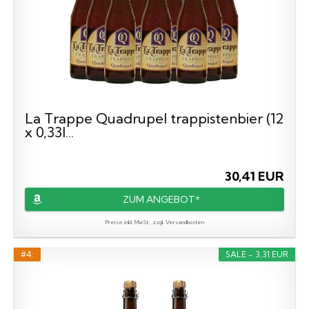
La Trappe Quadrupel trappistenbier (12
x 0,33l...
30,41 EUR
ZUM ANGEBOT*
Preise inkl. MwSt., zzgl. Versandkosten
#4:
SALE - 3,31 EUR