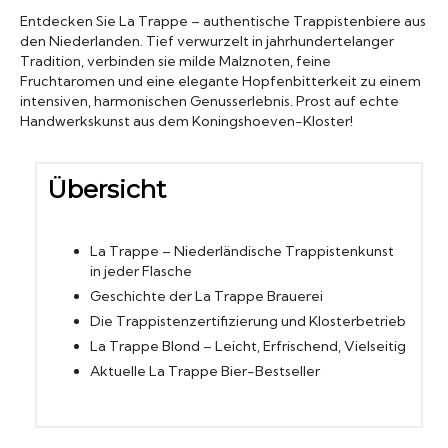
Entdecken Sie La Trappe – authentische Trappistenbiere aus
Biergläser
den Niederlanden. Tief verwurzelt in jahrhundertelanger
Tradition, verbinden sie milde Malznoten, feine
Fruchtaromen und eine elegante Hopfenbitterkeit zu einem
Geschenksets
intensiven, harmonischen Genusserlebnis. Prost auf echte
Handwerkskunst aus dem Koningshoeven-Kloster!
Partyfässer
Übersicht
La Trappe – Niederländische Trappistenkunst
in jeder Flasche
Geschichte der La Trappe Brauerei
Die Trappistenzertifizierung und Klosterbetrieb
La Trappe Blond – Leicht, Erfrischend, Vielseitig
Aktuelle La Trappe Bier-Bestseller