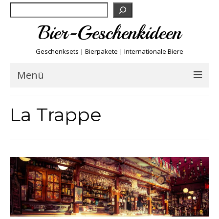
Suchen
Bier-Geschenkideen
Geschenksets | Bierpakete | Internationale Biere
Menü
Bier & Fun
La Trappe
Biersorten
Bierboxen & Sets
Biere A-Z
Biere der Welt