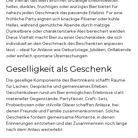
Die Vielfalt des Biers eröffnet unzählige Erlebniswelten:
helles, dunkles, fruchtiges oder würziges Bier bietet für
nahezu jeden Geschmack das passende Erlebnis. Für eine
fröhliche Party eignen sich knackige Pilsener oder kühle
Helles, während gemütliche Abende durch malzige
Dunkelbiere oder charakterstarke Ales bereichert werden.
Diese Vielfalt macht Bier zu einer Geschenkidee, die sich
individuell an den Geschmack des Beschenkten anpassen
lässt – ideal für Anlässe wie Geburtstage, Jubiläen, Grillabende
oder einfach spontane Überraschungen.
Geselligkeit als Geschenk
Die gesellige Komponente des Biertrinkens schafft Räume
für Lachen, Gespräche und gemeinsames Erleben.
Geschenkideen rund um Bier ermöglichen Erlebnisse statt
materieller Gegenstände: Partyfässer, Craft-Sets,
Probierboxen oder stilvolle Gläser schaffen Anlässe, bei
denen Freunde und Familie zusammenkommen. Solche
Geschenke fördern gemeinsame Momente, in denen
Erinnerungen entstehen und das Zusammensein noch lange
nach dem Anlass weiterlebt.