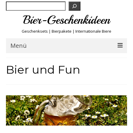
Suchen
Bier-Geschenkideen
Geschenksets | Bierpakete | Internationale Biere
Menü
Bier & Fun
Bier und Fun
Biersorten
Bierboxen & Sets
Biere A-Z
Biere der Welt