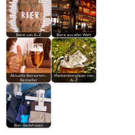
Biere von A-Z
Biere aus aller Welt
Aktuelle Biersorten-
Markenbiergläser von
Bestseller
A-Z
Bier-Badehosen