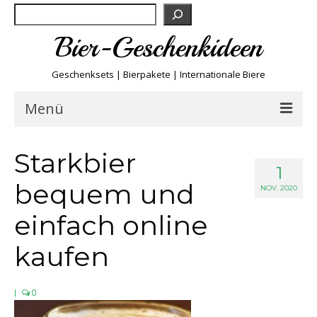
Suchen
Bier-Geschenkideen
Geschenksets | Bierpakete | Internationale Biere
Menü
Bier & Fun
Starkbier
1
bequem und
Biersorten
NOV. 2020
einfach online
Bierboxen & Sets
kaufen
Biere A-Z
|
0
Biere der Welt