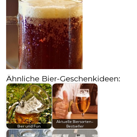
Biergläser
Geschenksets
Partyfässer
Ähnliche Bier-Geschenkideen:
Aktuelle Biersorten-
Bier und Fun
Bestseller