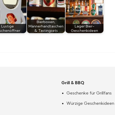
Bierboxen,
Lustige
Männerhandtaschen
Lager Bier-
aschenöffner
& Tastingsets
Geschenkideen
Grill & BBQ
Geschenke für Grillfans
Würzige Geschenkideen