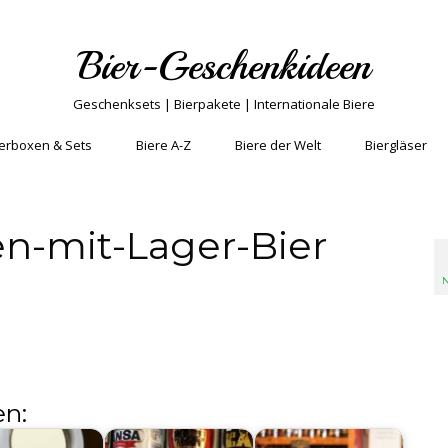
Bier-Geschenkideen
Geschenksets | Bierpakete | Internationale Biere
erboxen & Sets
Biere A-Z
Biere der Welt
Biergläser
n-mit-Lager-Bier
N
en: