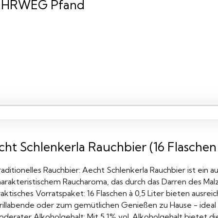
HRWEG Pfand
ht Schlenkerla Rauchbier (16 Flaschen à 
aditionelles Rauchbier: Aecht Schlenkerla Rauchbier ist ein a
harakteristischem Raucharoma, das durch das Darren des Mal
aktisches Vorratspaket: 16 Flaschen à 0,5 Liter bieten ausrei
rillabende oder zum gemütlichen Genießen zu Hause - ideal f
oderater Alkoholgehalt: Mit 5,1% vol. Alkoholgehalt bietet d