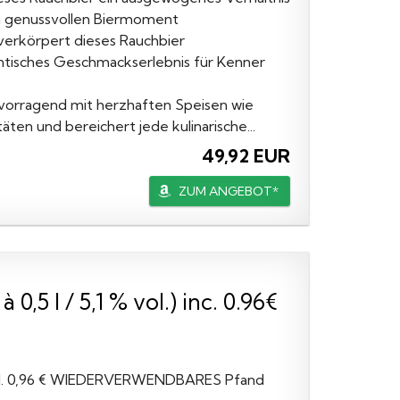
n genussvollen Biermoment
verkörpert dieses Rauchbier
ntisches Geschmackserlebnis für Kenner
rvorragend mit herzhaften Speisen wie
ten und bereichert jede kulinarische...
49,92 EUR
ZUM ANGEBOT*
,5 l / 5,1 % vol.) inc. 0.96€
) inkl. 0,96 € WIEDERVERWENDBARES Pfand