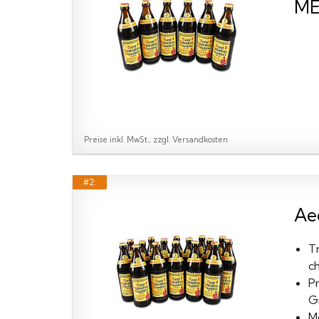
ME
Preise inkl. MwSt., zzgl. Versandkosten
#2:
Aec
Tr
c
Pr
G
M