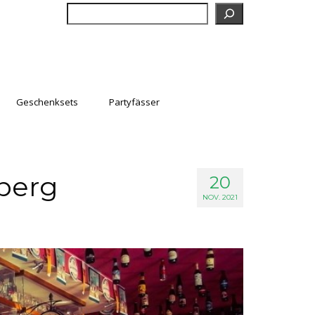
Suchen
Geschenksets
Partyfässer
berg
20
NOV. 2021