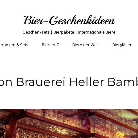
Bier-Geschenkideen
Geschenksets | Bierpakete | Internationale Biere
erboxen & Sets
Biere A-Z
Biere der Welt
Biergläser
on Brauerei Heller Bam