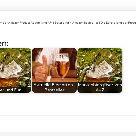
 von der Amazon Product Advertising API | Bestseller = Amazon Bestseller | Die Darstellung der Pro
en:
Aktuelle Biersorten-
Markenbiergläser von
ier und Fun
Bestseller
A-Z