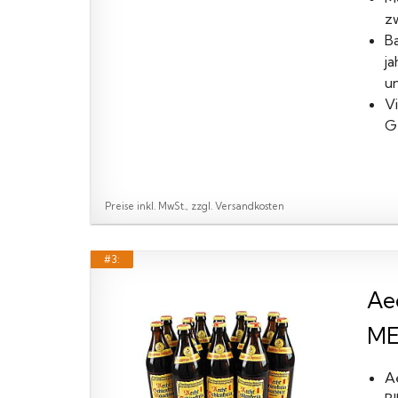
z
B
j
u
V
Ge
Preise inkl. MwSt., zzgl. Versandkosten
#3:
Aec
ME
A