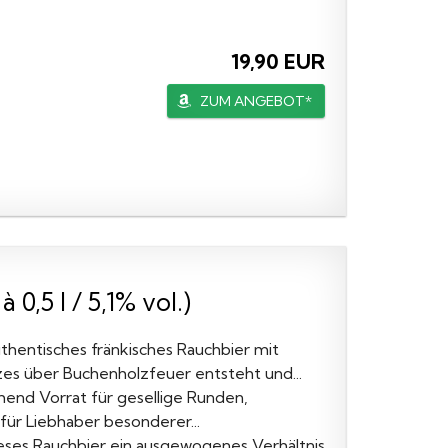
19,90 EUR
ZUM ANGEBOT*
0,5 l / 5,1% vol.)
uthentisches fränkisches Rauchbier mit
zes über Buchenholzfeuer entsteht und...
chend Vorrat für gesellige Runden,
ür Liebhaber besonderer...
ieses Rauchbier ein ausgewogenes Verhältnis