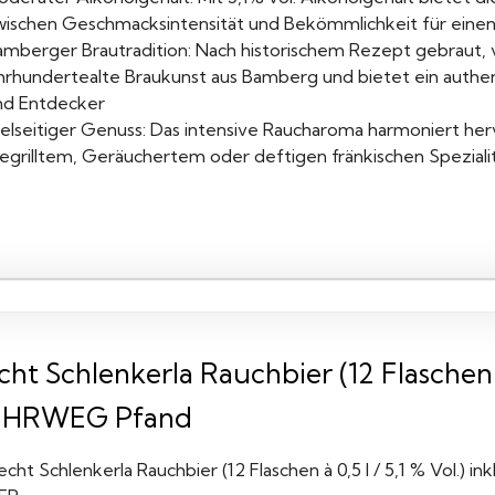
wischen Geschmacksintensität und Bekömmlichkeit für eine
amberger Brautradition: Nach historischem Rezept gebraut, 
ahrhundertealte Braukunst aus Bamberg und bietet ein authe
nd Entdecker
ielseitiger Genuss: Das intensive Raucharoma harmoniert he
grilltem, Geräuchertem oder deftigen fränkischen Spezialitä
ht Schlenkerla Rauchbier (12 Flaschen à 0
HRWEG Pfand
echt Schlenkerla Rauchbier (12 Flaschen à 0,5 l / 5,1 % Vol.