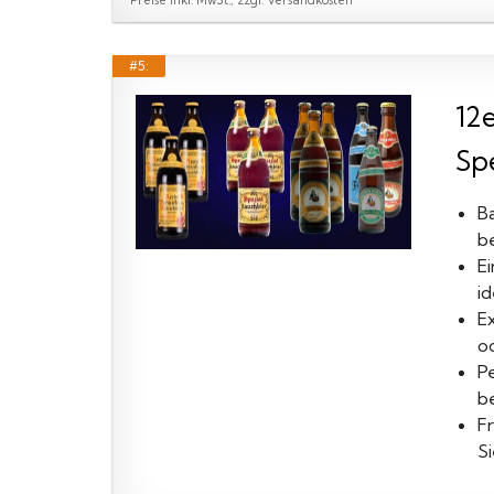
#5:
12
Spe
B
b
E
i
Ex
od
Pe
b
F
Si