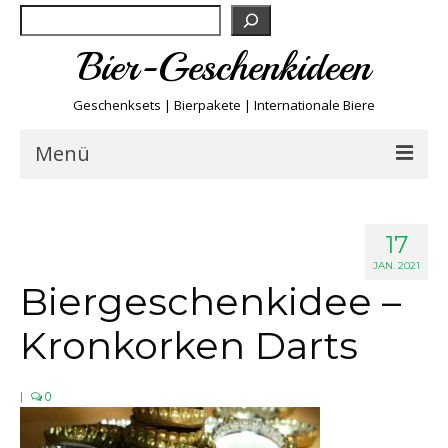
Suchen
Bier-Geschenkideen
Geschenksets | Bierpakete | Internationale Biere
Menü
Bier & Fun
17
Biersorten
JAN. 2021
Biergeschenkidee –
Bierboxen & Sets
Kronkorken Darts
Biere A-Z
|
0
Biere der Welt