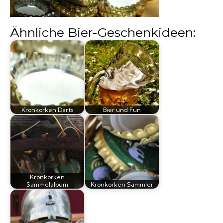
Biergläser
Ähnliche Bier-Geschenkideen:
Geschenksets
Partyfässer
Kronkorken Darts
Bier und Fun
Kronkorken
Sammelalbum
Kronkorken Sammler