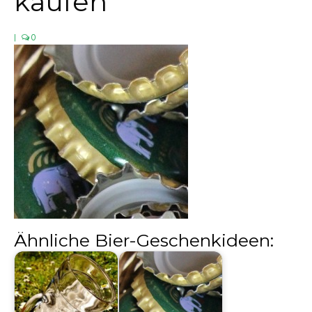
kaufen
Biergläser
|
0
Geschenksets
Partyfässer
Ähnliche Bier-Geschenkideen: