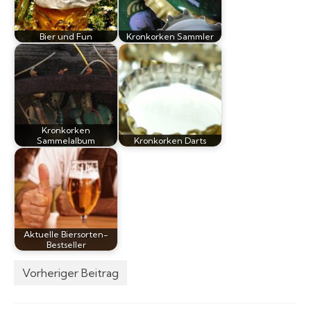
Bier und Fun
Kronkorken Sammler
Kronkorken
Sammelalbum
Kronkorken Darts
Aktuelle Biersorten-
Bestseller
Vorheriger Beitrag