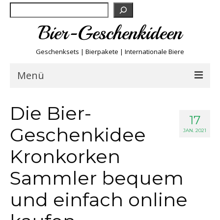
Suchen
Bier-Geschenkideen
Geschenksets | Bierpakete | Internationale Biere
Menü
Bier & Fun
Die Bier-
17
Geschenkidee
Biersorten
JAN. 2021
Kronkorken
Bierboxen & Sets
Sammler bequem
Biere A-Z
und einfach online
Biere der Welt