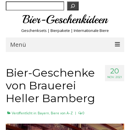
Suchen
Bier-Geschenkideen
Geschenksets | Bierpakete | Internationale Biere
Menü
Bier & Fun
Bier-Geschenke
20
Biersorten
NOV. 2021
von Brauerei
Bierboxen & Sets
Heller Bamberg
Biere A-Z
Veröffentlicht in:
Bayern
,
Biere von A-Z
|
0
Biere der Welt