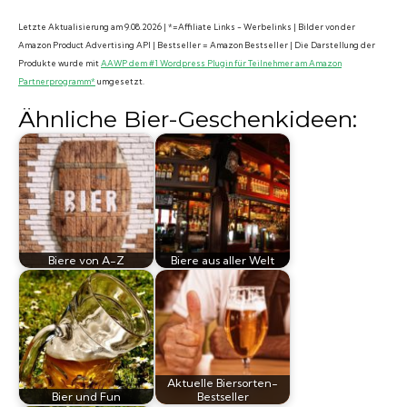
Letzte Aktualisierung am 9.08.2026 | *=Affiliate Links - Werbelinks | Bilder von der
Amazon Product Advertising API | Bestseller = Amazon Bestseller | Die Darstellung der
Produkte wurde mit
AAWP dem #1 Wordpress Plugin für Teilnehmer am Amazon
Partnerprogramm*
umgesetzt.
Ähnliche Bier-Geschenkideen:
Biere von A-Z
Biere aus aller Welt
Aktuelle Biersorten-
Bier und Fun
Bestseller