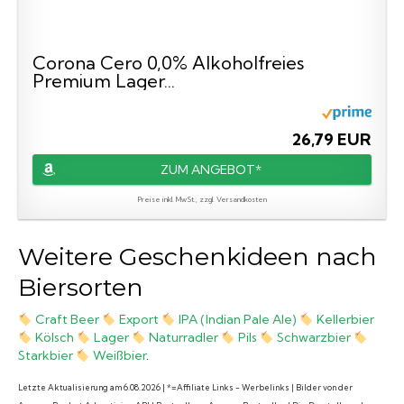
Corona Cero 0,0% Alkoholfreies
Premium Lager...
26,79 EUR
ZUM ANGEBOT*
Preise inkl. MwSt., zzgl. Versandkosten
Weitere Geschenkideen nach
Biersorten
Craft Beer
Export
IPA (Indian Pale Ale)
Kellerbier
Kölsch
Lager
Naturradler
Pils
Schwarzbier
Starkbier
Weißbier
.
Letzte Aktualisierung am 6.08.2026 | *=Affiliate Links - Werbelinks | Bilder von der