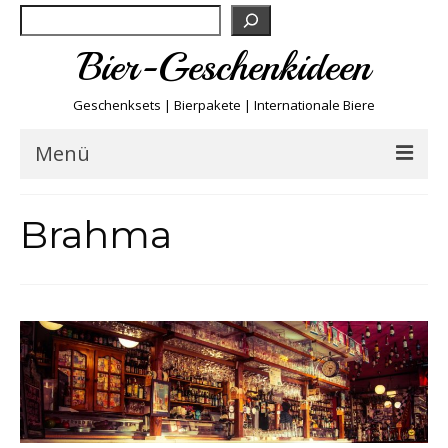
Suchen
Bier-Geschenkideen
Geschenksets | Bierpakete | Internationale Biere
Menü
Bier & Fun
Brahma
Biersorten
Bierboxen & Sets
Biere A-Z
Biere der Welt