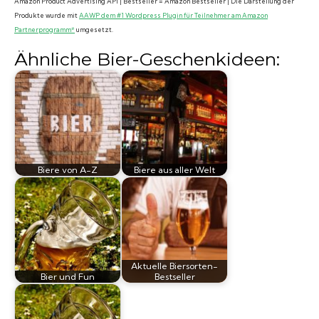
Amazon Product Advertising API | Bestseller = Amazon Bestseller | Die Darstellung der
Produkte wurde mit
AAWP dem #1 Wordpress Plugin für Teilnehmer am Amazon
Partnerprogramm*
umgesetzt.
Ähnliche Bier-Geschenkideen:
Biere von A-Z
Biere aus aller Welt
Aktuelle Biersorten-
Bier und Fun
Bestseller