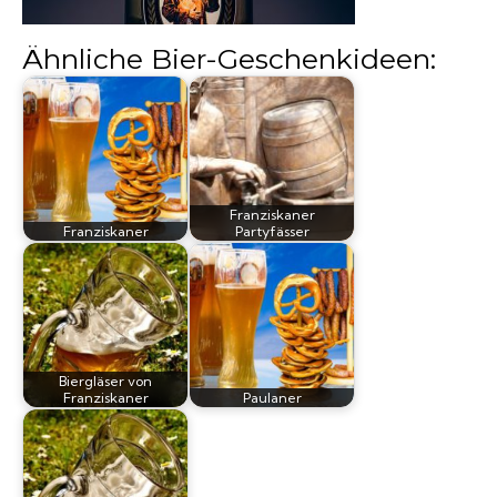
Biergläser
Ähnliche Bier-Geschenkideen:
Geschenksets
Partyfässer
Franziskaner
Franziskaner
Partyfässer
Biergläser von
Franziskaner
Paulaner