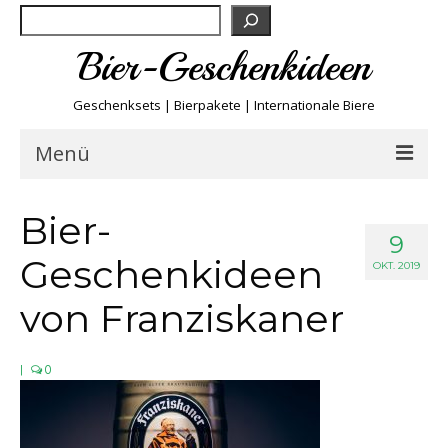
Suchen
Bier-Geschenkideen
Geschenksets | Bierpakete | Internationale Biere
Menü
Bier & Fun
Bier-
9
Geschenkideen
Biersorten
OKT. 2019
von Franziskaner
Bierboxen & Sets
|
0
Biere A-Z
Biere der Welt