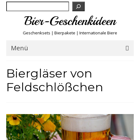
Suchen
Bier-Geschenkideen
Geschenksets | Bierpakete | Internationale Biere
Menü
Bier & Fun
Biergläser von
Biersorten
Feldschlößchen
Bierboxen & Sets
Biere A-Z
Biere der Welt