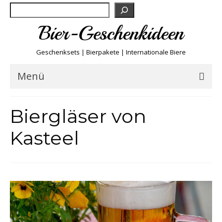
Suchen
Bier-Geschenkideen
Geschenksets | Bierpakete | Internationale Biere
Menü
Bier & Fun
Biergläser von
Biersorten
Kasteel
Bierboxen & Sets
Biere A-Z
Biere der Welt