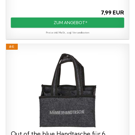
7,99 EUR
ZUM ANGEBOT*
Preise inkl. MwSt., zzgl. Versandkosten
#4:
Out of the blue Handtasche für 6