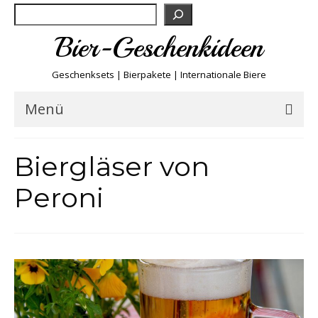
Suchen
Bier-Geschenkideen
Geschenksets | Bierpakete | Internationale Biere
Menü
Bier & Fun
Biergläser von
Biersorten
Peroni
Bierboxen & Sets
Biere A-Z
Biere der Welt