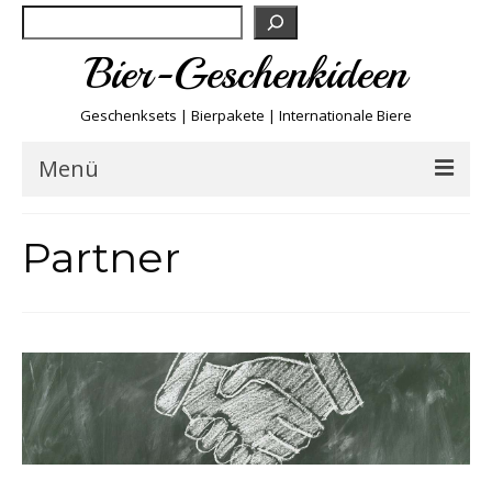
Suchen
Bier-Geschenkideen
Geschenksets | Bierpakete | Internationale Biere
Menü
Bier & Fun
Partner
Biersorten
Bierboxen & Sets
Biere A-Z
Biere der Welt