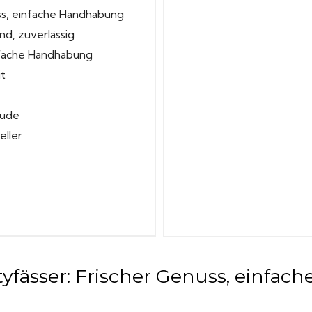
ss, einfache Handhabung
nd, zuverlässig
infache Handhabung
it
eude
eller
yfässer: Frischer Genuss, einfach