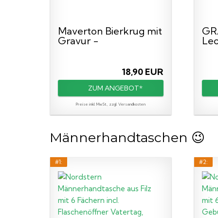
Maverton Bierkrug mit
GR
Gravur -
Leo
Personalisierte...
mit
18,90 EUR
ZUM ANGEBOT*
Preise inkl. MwSt., zzgl. Versandkosten
Männerhandtaschen 😉
#1:
#2: