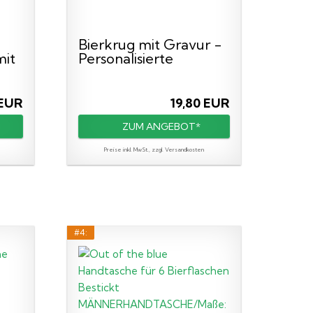
Bierkrug mit Gravur -
mit
Personalisierte
Geschenke...
 EUR
19,80 EUR
ZUM ANGEBOT*
Preise inkl. MwSt., zzgl. Versandkosten
#4: