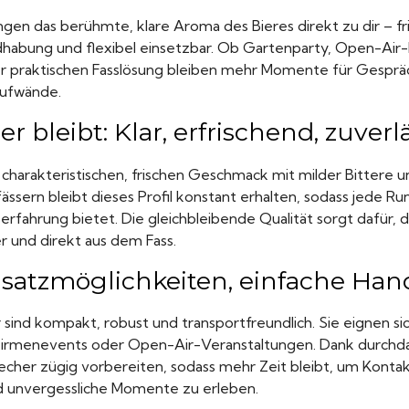
gen das berühmte, klare Aroma des Bieres direkt zu dir – fr
dhabung und flexibel einsetzbar. Ob Gartenparty, Open-Air
r praktischen Fasslösung bleiben mehr Momente für Gespräc
Aufwände.
 bleibt: Klar, erfrischend, zuverl
 charakteristischen, frischen Geschmack mit milder Bittere
fässern bleibt dieses Profil konstant erhalten, sodass jede R
hrung bietet. Die gleichbleibende Qualität sorgt dafür, d
ber und direkt aus dem Fass.
insatzmöglichkeiten, einfache H
sind kompakt, robust und transportfreundlich. Sie eignen sic
, Firmenevents oder Open-Air-Veranstaltungen. Dank durchd
Becher zügig vorbereiten, sodass mehr Zeit bleibt, um Konta
 unvergessliche Momente zu erleben.