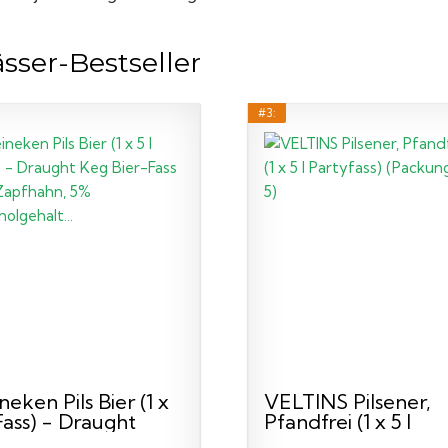
sser-Bestseller
#3:
neken Pils Bier (1 x
VELTINS Pilsener,
 Fass) - Draught
Pfandfrei (1 x 5 l
...
Partyfass...