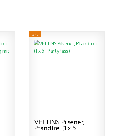
#4:
VELTINS Pilsener,
Pfandfrei (1 x 5 l
Partyfass)