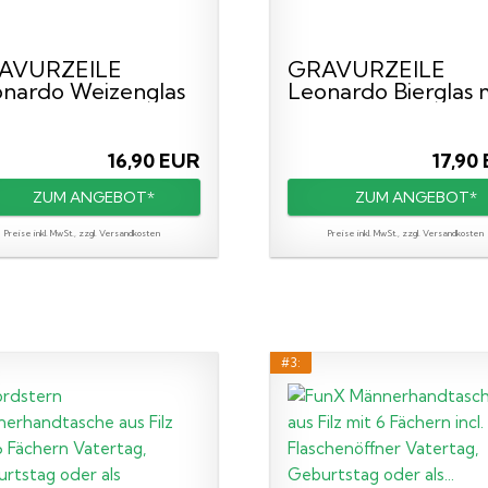
AVURZEILE
GRAVURZEILE
nardo Weizenglas
Leonardo Bierglas 
 Gravur...
Gravur...
16,90 EUR
17,90
ZUM ANGEBOT*
ZUM ANGEBOT*
Preise inkl. MwSt., zzgl. Versandkosten
Preise inkl. MwSt., zzgl. Versandkosten
#3: