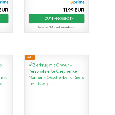
 EUR
11,99 EUR
ZUM ANGEBOT*
Preise inkl. MwSt., zzgl. Versandkosten
#4: