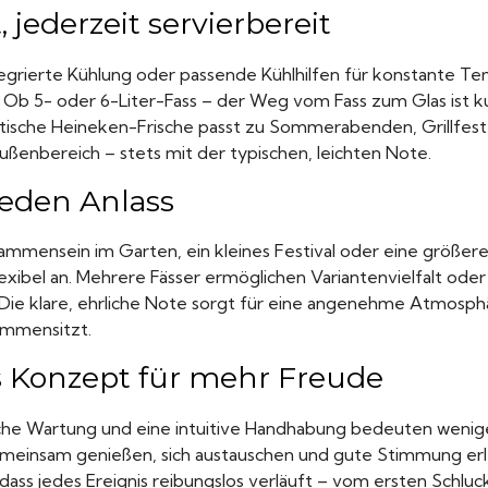
, jederzeit servierbereit
tegrierte Kühlung oder passende Kühlhilfen für konstante T
 Ob 5- oder 6-Liter-Fass – der Weg vom Fass zum Glas ist ku
stische Heineken-Frische passt zu Sommerabenden, Grillfest
ßenbereich – stets mit der typischen, leichten Note.
jeden Anlass
ammensein im Garten, ein kleines Festival oder eine größer
lexibel an. Mehrere Fässer ermöglichen Variantenvielfalt ode
Die klare, ehrliche Note sorgt für eine angenehme Atmosphär
ammensitzt.
s Konzept für mehr Freude
che Wartung und eine intuitive Handhabung bedeuten weni
 gemeinsam genießen, sich austauschen und gute Stimmung er
dass jedes Ereignis reibungslos verläuft – vom ersten Schluc