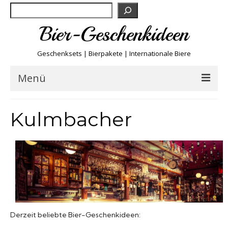
Suchen
Bier-Geschenkideen
Geschenksets | Bierpakete | Internationale Biere
Menü
Bier & Fun
Kulmbacher
Biersorten
Bierboxen & Sets
Biere A-Z
Derzeit beliebte Bier-Geschenkideen:
Biere der Welt