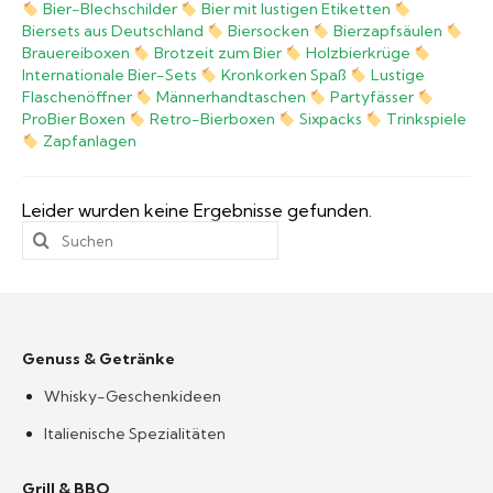
Bier-Blechschilder
Bier mit lustigen Etiketten
Biersets aus Deutschland
Biersocken
Bierzapfsäulen
Biergläser
Brauereiboxen
Brotzeit zum Bier
Holzbierkrüge
Internationale Bier-Sets
Kronkorken Spaß
Lustige
Flaschenöffner
Männerhandtaschen
Partyfässer
Geschenksets
ProBier Boxen
Retro-Bierboxen
Sixpacks
Trinkspiele
Zapfanlagen
Partyfässer
Leider wurden keine Ergebnisse gefunden.
Suchen
nach:
Genuss & Getränke
Whisky-Geschenkideen
Italienische Spezialitäten
Grill & BBQ