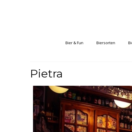
Bier & Fun
Biersorten
Bi
Pietra