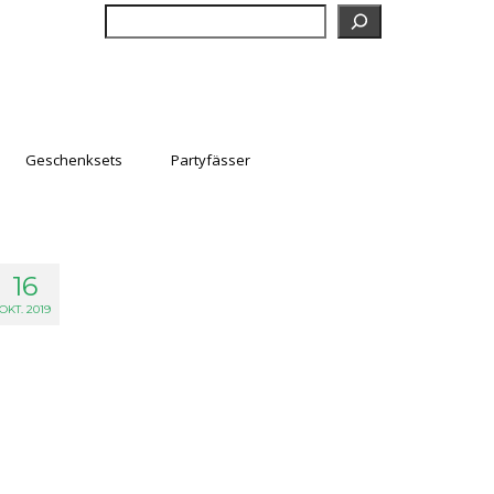
Suchen
Geschenksets
Partyfässer
16
OKT. 2019