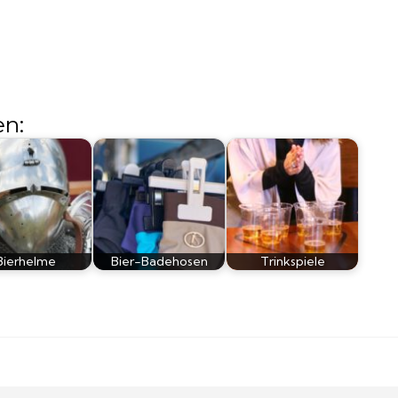
en:
Bierhelme
Bier-Badehosen
Trinkspiele