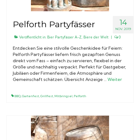
14
Pelforth Partyfässer
NOV. 2019
Veröffentlicht in:
Bier Partyfässer A-Z
,
Biere der Welt
|
0
Entdecken Sie eine stilvolle Geschenkidee für Feiern:
Pelforth Partyfässer liefern frisch gezapften Genuss
direkt vom Fass – einfach zu servieren, flexibel in der
Größe und nachhaltig verpackt. Perfekt für Gastgeber,
Jubiläen oder Firmenfeiern, die Atmosphäre und
Gemeinschaft schätzen. Übersicht Anzeige …
Weiter
BBQ
,
Gartenfest
,
Grillfest
,
Mitbringsel
,
Pelforth