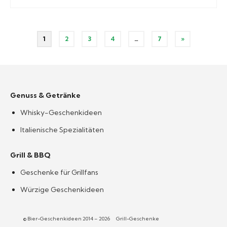
Seitennummerierung
1
2
3
4
…
7
»
der
Beiträge
Genuss & Getränke
Whisky-Geschenkideen
Italienische Spezialitäten
Grill & BBQ
Geschenke für Grillfans
Würzige Geschenkideen
© Bier-Geschenkideen 2014 – 2026
Grill-Geschenke