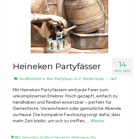
14
Heineken Partyfässer
NOV. 2019
Veröffentlicht in:
Bier Partyfässer A-Z
,
Niederlande
|
0
Mit Heineken Partyfässern wird jede Feier zum
unkomplizierten Erlebnis: frisch gezapft, einfach zu
handhaben und flexibel einsetzbar – perfekt für
Gartenfeste, Vereinsfeiern oder gemütliche Abende
zu Hause. Die kompakte Fasslösung sorgt dafür, dass
mehr Zeit bleibt, um sich zu treffen, …
Weiter
BBQ
,
Gartenfest
,
Grillfest
,
Heineken
,
Mitbringsel
,
Pils