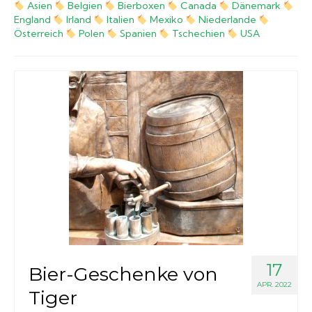
Asien
Belgien
Bierboxen
Canada
Dänemark
England
Irland
Italien
Mexiko
Niederlande
Biergläser
Österreich
Polen
Spanien
Tschechien
USA
Geschenksets
Partyfässer
17
Bier-Geschenke von
APR. 2022
Tiger