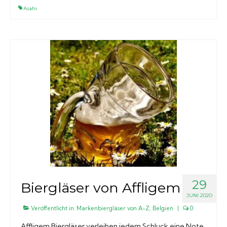
Asahi
29
Biergläser von Affligem
JUNI 2020
Veröffentlicht in:
Markenbiergläser von A-Z
,
Belgien
|
0
Affligem Biergläser verleihen jedem Schluck eine Note