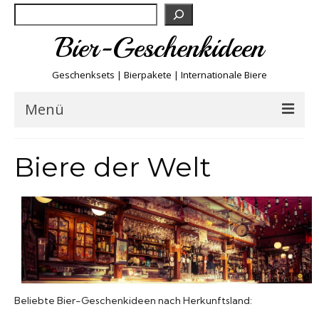
Suchen
Bier-Geschenkideen
Geschenksets | Bierpakete | Internationale Biere
Menü
Bier & Fun
Biere der Welt
Biersorten
Bierboxen & Sets
Biere A-Z
Beliebte Bier-Geschenkideen nach Herkunftsland:
Biere der Welt