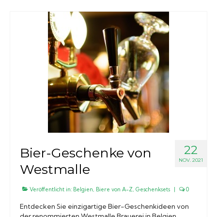
22
Bier-Geschenke von
NOV. 2021
Westmalle
Veröffentlicht in:
Belgien
,
Biere von A-Z
,
Geschenksets
|
0
Entdecken Sie einzigartige Bier-Geschenkideen von
der renommierten Westmalle Brauerei in Belgien.