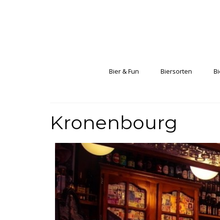
Bier & Fun
Biersorten
Bi
Kronenbourg